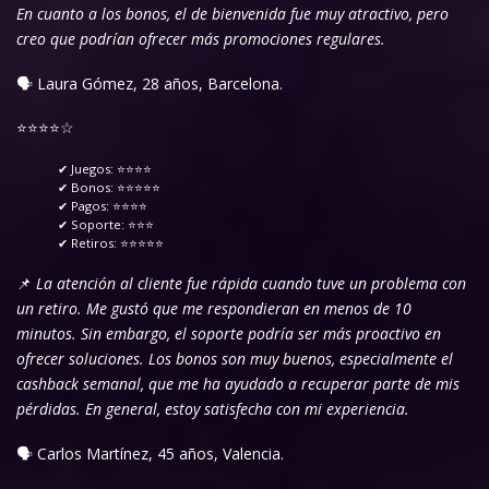
En cuanto a los bonos, el de bienvenida fue muy atractivo, pero
creo que podrían ofrecer más promociones regulares.
🗣 Laura Gómez, 28 años, Barcelona.
⭐️⭐️⭐️⭐️☆
✔ Juegos: ⭐⭐⭐⭐
✔ Bonos: ⭐⭐⭐⭐⭐
✔ Pagos: ⭐⭐⭐⭐
✔ Soporte: ⭐⭐⭐
✔ Retiros: ⭐⭐⭐⭐⭐
📌
La atención al cliente fue rápida cuando tuve un problema con
un retiro. Me gustó que me respondieran en menos de 10
minutos. Sin embargo, el soporte podría ser más proactivo en
ofrecer soluciones. Los bonos son muy buenos, especialmente el
cashback semanal, que me ha ayudado a recuperar parte de mis
pérdidas. En general, estoy satisfecha con mi experiencia.
🗣 Carlos Martínez, 45 años, Valencia.