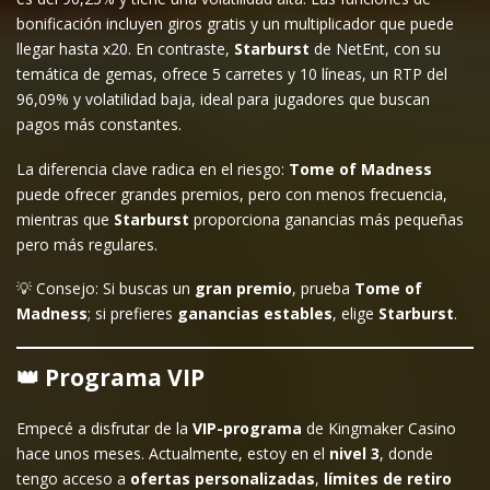
bonificación incluyen giros gratis y un multiplicador que puede
llegar hasta x20. En contraste,
Starburst
de NetEnt, con su
temática de gemas, ofrece 5 carretes y 10 líneas, un RTP del
96,09% y volatilidad baja, ideal para jugadores que buscan
pagos más constantes.
La diferencia clave radica en el riesgo:
Tome of Madness
puede ofrecer grandes premios, pero con menos frecuencia,
mientras que
Starburst
proporciona ganancias más pequeñas
pero más regulares.
💡 Consejo: Si buscas un
gran premio
, prueba
Tome of
Madness
; si prefieres
ganancias estables
, elige
Starburst
.
👑 Programa VIP
Empecé a disfrutar de la
VIP-programa
de Kingmaker Casino
hace unos meses. Actualmente, estoy en el
nivel 3
, donde
tengo acceso a
ofertas personalizadas
,
límites de retiro