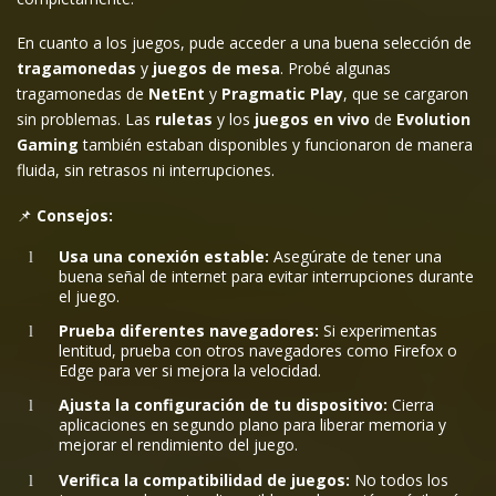
En cuanto a los juegos, pude acceder a una buena selección de
tragamonedas
y
juegos de mesa
. Probé algunas
tragamonedas de
NetEnt
y
Pragmatic Play
, que se cargaron
sin problemas. Las
ruletas
y los
juegos en vivo
de
Evolution
Gaming
también estaban disponibles y funcionaron de manera
fluida, sin retrasos ni interrupciones.
📌
Consejos:
Usa una conexión estable:
Asegúrate de tener una
buena señal de internet para evitar interrupciones durante
el juego.
Prueba diferentes navegadores:
Si experimentas
lentitud, prueba con otros navegadores como Firefox o
Edge para ver si mejora la velocidad.
Ajusta la configuración de tu dispositivo:
Cierra
aplicaciones en segundo plano para liberar memoria y
mejorar el rendimiento del juego.
Verifica la compatibilidad de juegos:
No todos los