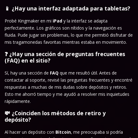
📱 ¿Hay una interfaz adaptada para tabletas?
Probé Kingmaker en mi
iPad
y la interfaz se adapta
perfectamente. Los gráficos son nítidos y la navegación es
fluida. Pude jugar sin problemas, lo que me permitió disfrutar de
mis tragamonedas favoritas mientras estaba en movimiento.
❓ ¿Hay una sección de preguntas frecuentes
(FAQ) en el sitio?
Sí, hay una sección de
FAQ
que me resultó útil. Antes de
contactar al soporte, revisé las preguntas frecuentes y encontré
respuestas a muchas de mis dudas sobre depósitos y retiros.
Esto me ahorró tiempo y me ayudó a resolver mis inquietudes
rápidamente.
💸 ¿Coinciden los métodos de retiro y
depósito?
Al hacer un depósito con
Bitcoin
, me preocupaba si podría