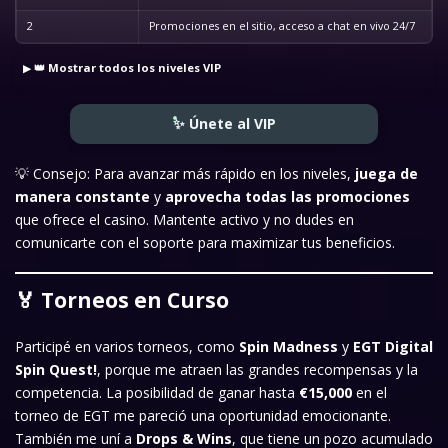
2
Promociones en el sitio, acceso a chat en vivo 24/7
👑 Mostrar todos los niveles VIP
✨ Únete al VIP
💡 Consejo: Para avanzar más rápido en los niveles,
juega de
manera constante
y
aprovecha todas las promociones
que ofrece el casino. Mantente activo y no dudes en
comunicarte con el soporte para maximizar tus beneficios.
🏅 Torneos en Curso
Participé en varios torneos, como
Spin Madness
y
EGT Digital
Spin Quest!
, porque me atraen las grandes recompensas y la
competencia. La posibilidad de ganar hasta
€15,000
en el
torneo de EGT me pareció una oportunidad emocionante.
También me uní a
Drops & Wins
, que tiene un pozo acumulado