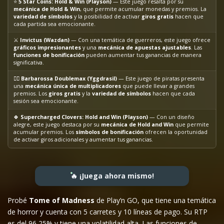
⭐
5 Star Coins: Hold & Win (Playson)
— Este juego resalta por su
mecánica de Hold & Win
, que permite acumular monedas y premios. La
variedad de símbolos
y la posibilidad de activar
giros gratis
hacen que
cada partida sea emocionante.
⚔️
Invictus (Wazdan)
— Con una temática de guerreros, este juego ofrece
gráficos impresionantes
y una
mecánica de apuestas ajustables
. Las
funciones de bonificación
pueden aumentar tus ganancias de manera
significativa.
🏴‍☠️
Barbarossa Doublemax (Yggdrasil)
— Este juego de piratas presenta
una
mecánica única de multiplicadores
que puede llevar a grandes
premios. Los
giros gratis
y la
variedad de símbolos
hacen que cada
sesión sea emocionante.
🍀
Supercharged Clovers: Hold and Win (Playson)
— Con un diseño
alegre, este juego destaca por su
mecánica de Hold and Win
que permite
acumular premios. Los
símbolos de bonificación
ofrecen la oportunidad
de activar giros adicionales y aumentar tus ganancias.
🔥 ¡Juega ahora mismo!
Probé
Tome of Madness
de Play’n GO, que tiene una temática
de horror y cuenta con 5 carretes y 10 líneas de pago. Su RTP
es del 96,25% y tiene una volatilidad alta. Las funciones de