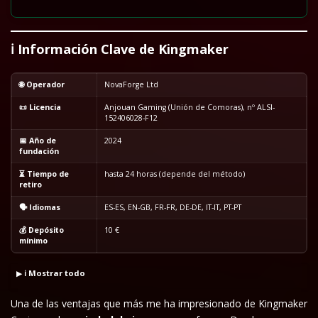
ℹ️ Información Clave de Kingmaker
🌐 Operador
NovaForge Ltd
📜 Licencia
Anjouan Gaming (Unión de Comoras), nº ALSI-
152406028-F12
📅 Año de
2024
fundación
⏳ Tiempo de
hasta 24 horas (depende del método)
retiro
🗣️ Idiomas
ES-ES, EN-GB, FR-FR, DE-DE, IT-IT, PT-PT
💰 Depósito
10 €
mínimo
ℹ️ Mostrar todo
Una de las ventajas que más me ha impresionado de Kingmaker