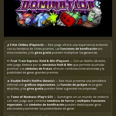
🌶️
3 Hot Chillies (Playtech)
— Este juego ofrece una experiencia ardiente
con su temática de chiles picantes. Las
funciones de bonificación
son
emocionantes, y los
giros gratis
pueden multiplicar tus ganancias.
🍉
Fruit Train Express: Hold & Win (Playson)
— Con un diseño vibrante,
este juego destaca por su
mecánica Hold & Win
que permite acumular
premios. Los
símbolos de frutas
ofrecen combinaciones atractivas y la
posibilidad de ganar grandes premios.
🔥
Double Devil's Hotfire (Amatic)
— Este título presenta una atmósfera
infernal con
gráficos impactantes
. La
función de jackpot
es un gran
atractivo, y los
giros gratis
pueden llevar a grandes recompensas.
📜
Tome of Madness (Play’n GO)
— Sumérgete en un mundo de misterio
con este juego que combina
temática de horror
y
múltiples funciones
especiales
. Los
símbolos de bonificación
pueden desbloquear giros
adicionales y aumentar tus posibilidades de ganar.