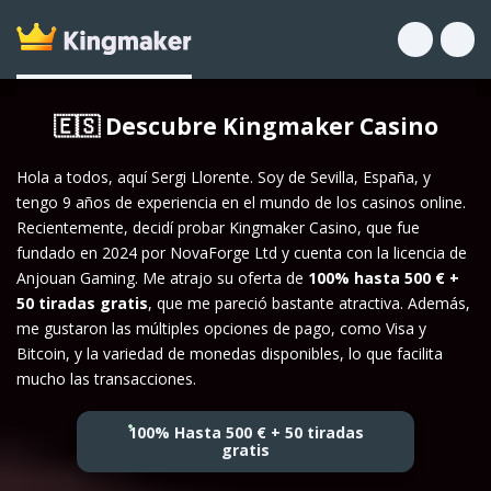
🎁 Bono de depósito
🏦 Retirada
🔥 Top
🇪🇸 Descubre Kingmaker Casino
🎰 Tiradas gratis
🆕 Nuevos
Hola a todos, aquí Sergi Llorente. Soy de Sevilla, España, y
🎟️ Códigos promo
⭐ Populares
tengo 9 años de experiencia en el mundo de los casinos online.
Recientemente, decidí probar Kingmaker Casino, que fue
👑 VIP
💎 Exclusivos
fundado en 2024 por NovaForge Ltd y cuenta con la licencia de
Anjouan Gaming. Me atrajo su oferta de
100% hasta 500 € +
50 tiradas gratis
, que me pareció bastante atractiva. Además,
🎯 Programa de fidelidad
🎥 En vivo
me gustaron las múltiples opciones de pago, como Visa y
Bitcoin, y la variedad de monedas disponibles, lo que facilita
💥 Crash
mucho las transacciones.
💫 Megaways
100% Hasta 500 € + 50 tiradas
gratis
💰 Jackpot