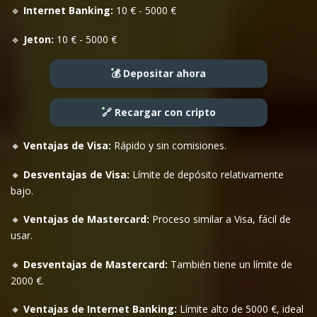
🔹
Internet Banking:
10 € - 5000 €
🔹
Jeton:
10 € - 5000 €
💰 Depositar ahora
🔗 Recargar con cripto
🔸
Ventajas de Visa:
Rápido y sin comisiones.
🔸
Desventajas de Visa:
Límite de depósito relativamente
bajo.
🔸
Ventajas de Mastercard:
Proceso similar a Visa, fácil de
usar.
🔸
Desventajas de Mastercard:
También tiene un límite de
2000 €.
🔸
Ventajas de Internet Banking:
Límite alto de 5000 €, ideal