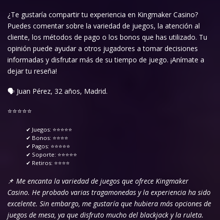
¿Te gustaría compartir tu experiencia en Kingmaker Casino?
Puedes comentar sobre la variedad de juegos, la atención al
cliente, los métodos de pago o los bonos que has utilizado. Tu
opinión puede ayudar a otros jugadores a tomar decisiones
informadas y disfrutar más de su tiempo de juego. ¡Anímate a
dejar tu reseña!
🗣 Juan Pérez, 32 años, Madrid.
⭐️⭐️⭐️⭐️⭐️
✔ Juegos: ⭐⭐⭐⭐⭐
✔ Bonos: ⭐⭐⭐⭐
✔ Pagos: ⭐⭐⭐⭐⭐
✔ Soporte: ⭐⭐⭐⭐⭐
✔ Retiros: ⭐⭐⭐⭐
📌
Me encanta la variedad de juegos que ofrece Kingmaker
Casino. He probado varias tragamonedas y la experiencia ha sido
excelente. Sin embargo, me gustaría que hubiera más opciones de
juegos de mesa, ya que disfruto mucho del blackjack y la ruleta.