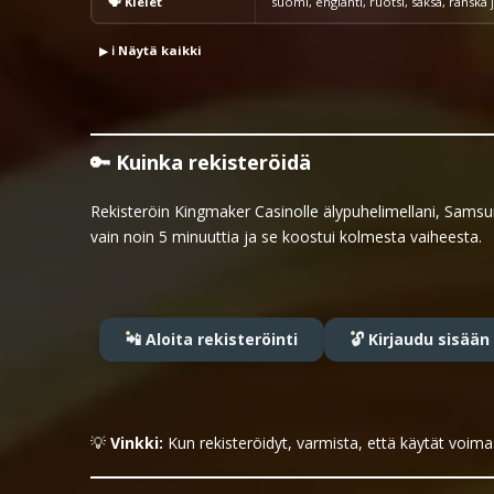
🗣️ Kielet
suomi, englanti, ruotsi, saksa, ranska 
ℹ️ Näytä kaikki
🔑 Kuinka rekisteröidä
Rekisteröin Kingmaker Casinolle älypuhelimellani, Samsun
vain noin 5 minuuttia ja se koostui kolmesta vaiheesta.
📲 Aloita rekisteröinti
🔓 Kirjaudu sisään
💡
Vinkki:
Kun rekisteröidyt, varmista, että käytät voima