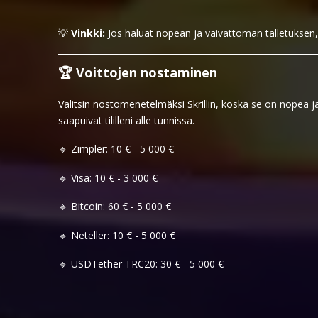
💡
Vinkki:
Jos haluat nopean ja vaivattoman talletuksen, 
🏆 Voittojen nostaminen
Valitsin nostomenetelmäksi Skrillin, koska se on nopea ja
saapuivat tililleni alle tunnissa.
🔹 Zimpler: 10 € - 5 000 €
🔹 Visa: 10 € - 3 000 €
🔹 Bitcoin: 60 € - 5 000 €
🔹 Neteller: 10 € - 5 000 €
🔹 USDTether TRC20: 30 € - 5 000 €