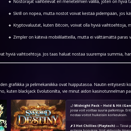
🔸 Nostorajat vaihtelevat eri menetelmien välillä, joten on hyvä t
🔸 Skrill on nopea, mutta nostot voivat kestää pidempään, jos käy
🔸 Kryptovaluutat, kuten Bitcoin, voivat olla hyviä vaihtoehtoja, m
🔸 Zimpler on kätevä mobiililaitteilla, mutta ei välttämättä paras 
vat hyviä vaihtoehtoja. Jos taas haluat nostaa suurempia summia, harki
iden grafiikka ja pelimekaniikka ovat huipputasoa. Nautin erityisesti k
no, kuten blackjack Evolutionilta, vie minut aidon kasinotunnelman pa
🌙
Midnight Pack – Hold & Hit (Gam
jossa voit voittaa suuria palkintoja. Er
nostaa voitot huikeisiin korkeuksiin.
🌶️
3 Hot Chillies (Playtech)
— Tässä pe
erilaisia bonuksia. Voit aktivoida ilmai