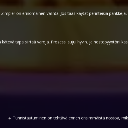
Zimpler on erinomainen valinta. Jos taas käytät perinteisiä pankkeja,
 kätevä tapa siirtää varoja. Prosessi sujui hyvin, ja nostopyyntöni käs
🔸 Tunnistautuminen on tehtävä ennen ensimmäistä nostoa, mikä