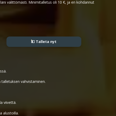
läni välittömästi. Minimitalletus oli 10 €, ja en kohdannut
💵 Talleta nyt
issä.
 talletuksen vahvistaminen.
a viivettä.
 alustoilla.