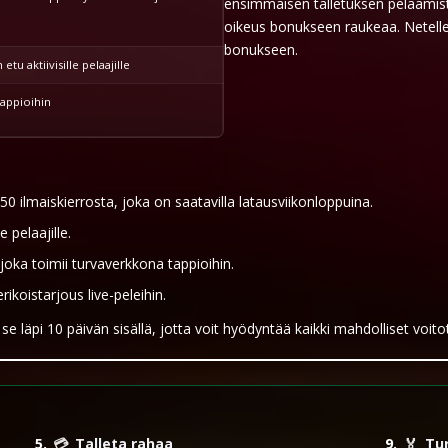
ensimmäisen talletuksen pelaamist
oikeus bonukseen raukeaa. Netelleri
bonukseen.
tu aktiivisille pelaajille
tappioihin
50 ilmaiskierrosta, joka on saatavilla latausviikonloppuina.
e pelaajille.
oka toimii turvaverkkona tappioihin.
ikoistarjous live-peleihin.
se läpi 10 päivän sisällä, jotta voit hyödyntää kaikki mahdolliset voitot
💳
Talleta rahaa
🏅
Tu