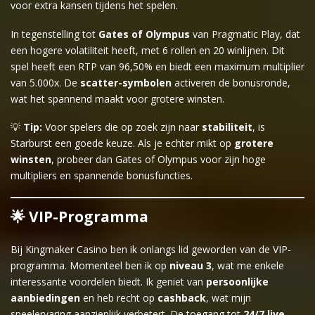
voor extra kansen tijdens het spelen.
In tegenstelling tot
Gates of Olympus
van Pragmatic Play, dat
een hogere volatiliteit heeft, met 6 rollen en 20 winlijnen. Dit
spel heeft een RTP van 96,50% en biedt een maximum multiplier
van 5.000x. De
scatter-symbolen
activeren de bonusronde,
wat het spannend maakt voor grotere winsten.
💡
Tip:
Voor spelers die op zoek zijn naar
stabiliteit
, is
Starburst een goede keuze. Als je echter mikt op
grotere
winsten
, probeer dan Gates of Olympus voor zijn hoge
multipliers en spannende bonusfuncties.
🌟 VIP-Programma
Bij Kingmaker Casino ben ik onlangs lid geworden van de VIP-
programma. Momenteel ben ik op
niveau 3
, wat me enkele
interessante voordelen biedt. Ik geniet van
persoonlijke
aanbiedingen
en heb recht op
cashback
, wat mijn
speelervaring aanzienlijk verbetert. De toegang tot
24/7 live