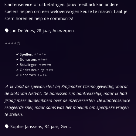
klantenservice of uitbetalingen. Jouw feedback kan andere
spelers helpen om een weloverwogen keuze te maken. Laat je
stem horen en help de community!
🗣 Jan De Vries, 28 jaar, Antwerpen.
⭐️⭐️⭐️⭐️☆
✔ Spellen: ⭐⭐⭐⭐⭐
✔ Bonussen: ⭐⭐⭐⭐
✔ Betalingen: ⭐⭐⭐⭐⭐
✔ Ondersteuning: ⭐⭐⭐
✔ Opnames: ⭐⭐⭐⭐
📌
Ik vond de spelvariëteit bij Kingmaker Casino geweldig, vooral
de slots van NetEnt. De bonussen zijn aantrekkelijk, maar ik had
graag meer duidelijkheid over de inzetvereisten. De klantenservice
reageerde snel, maar soms was het moeilijk om specifieke vragen
te stellen.
🗣 Sophie Janssens, 34 jaar, Gent.