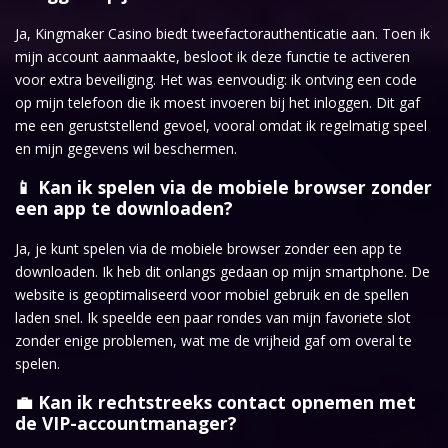
Ja, Kingmaker Casino biedt tweefactorauthenticatie aan. Toen ik
mijn account aanmaakte, besloot ik deze functie te activeren
voor extra beveiliging. Het was eenvoudig: ik ontving een code
op mijn telefoon die ik moest invoeren bij het inloggen. Dit gaf
me een geruststellend gevoel, vooral omdat ik regelmatig speel
en mijn gegevens wil beschermen.
📱 Kan ik spelen via de mobiele browser zonder
een app te downloaden?
Ja, je kunt spelen via de mobiele browser zonder een app te
downloaden. Ik heb dit onlangs gedaan op mijn smartphone. De
website is geoptimaliseerd voor mobiel gebruik en de spellen
laden snel. Ik speelde een paar rondes van mijn favoriete slot
zonder enige problemen, wat me de vrijheid gaf om overal te
spelen.
💼 Kan ik rechtstreeks contact opnemen met
de VIP-accountmanager?