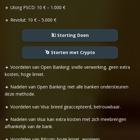
🔹 Utorg PSCD: 10 € – 1.000 €
🔹 Revolut: 10 € – 5.000 €
💵 Storting Doen
🔄 Storten met Crypto
🔸 Voordelen van Open Banking: snelle verwerking, geen extra
kosten, hoge limiet.
🔸 Nadelen van Open Banking: niet alle banken ondersteunen
deze methode.
🔸 Voordelen van Visa: breed geaccepteerd, betrouwbaar.
🔸 Nadelen van Visa: kan extra kosten met zich meebrengen
afhankelijk van de bank.
🔸 Voordelen van Bitcoin: hoge limiet, anoniem.