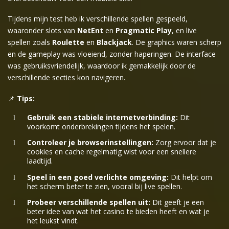
Tijdens mijn test heb ik verschillende spellen gespeeld,
waaronder slots van
NetEnt
en
Pragmatic Play
, en live
spellen zoals
Roulette
en
Blackjack
. De graphics waren scherp
en de gameplay was vloeiend, zonder haperingen. De interface
was gebruiksvriendelijk, waardoor ik gemakkelijk door de
verschillende secties kon navigeren.
📌
Tips:
Gebruik een stabiele internetverbinding:
Dit
voorkomt onderbrekingen tijdens het spelen.
Controleer je browserinstellingen:
Zorg ervoor dat je
cookies en cache regelmatig wist voor een snellere
laadtijd.
Speel in een goed verlichte omgeving:
Dit helpt om
het scherm beter te zien, vooral bij live spellen.
Probeer verschillende spellen uit:
Dit geeft je een
beter idee van wat het casino te bieden heeft en wat je
het leukst vindt.