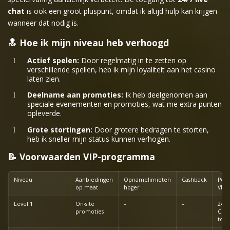
chat
is ook een groot pluspunt, omdat ik altijd hulp kan krijgen
wanneer dat nodig is.
🔝 Hoe ik mijn niveau heb verhoogd
Actief spelen:
Door regelmatig in te zetten op
verschillende spellen, heb ik mijn loyaliteit aan het casino
laten zien.
Deelname aan promoties:
Ik heb deelgenomen aan
speciale evenementen en promoties, wat me extra punten
opleverde.
Grote stortingen:
Door grotere bedragen te storten,
heb ik sneller mijn status kunnen verhogen.
📝 Voorwaarden VIP-programma
Niveau
Aanbiedingen
Opnamelimieten
Cashback
Pers
op maat
hoger
VIP-
Level 1
On-site
–
–
24/7
promoties
Chat
toeg