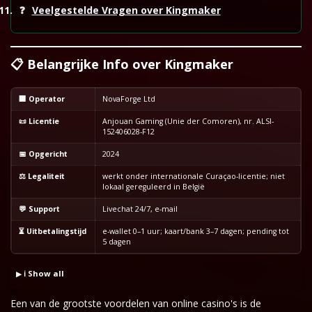
❓
Veelgestelde Vragen over Kingmaker
📋 Belangrijke Info over Kingmaker
🏢 Operator
NovaForge Ltd
📜 Licentie
Anjouan Gaming (Unie der Comoren), nr. ALSI-
152406028-F12
📅 Opgericht
2024
⚖️ Legaliteit
werkt onder internationale Curaçao-licentie; niet
lokaal gereguleerd in België
💬 Support
Livechat 24/7, e-mail
⏳ Uitbetalingstijd
e-wallet 0–1 uur; kaart/bank 3–7 dagen; pending tot
5 dagen
ℹ️ Show all
Een van de grootste voordelen van online casino's is de