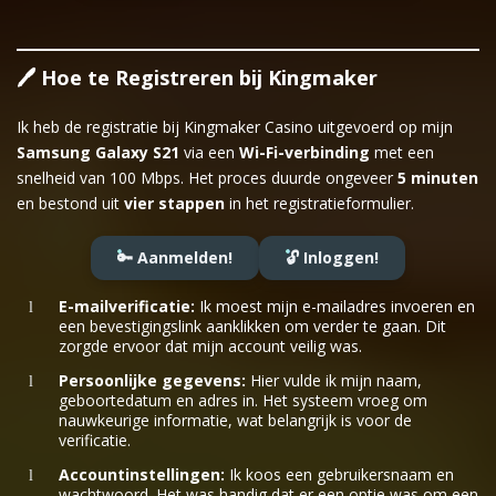
🖊️ Hoe te Registreren bij Kingmaker
Ik heb de registratie bij Kingmaker Casino uitgevoerd op mijn
Samsung Galaxy S21
via een
Wi-Fi-verbinding
met een
snelheid van 100 Mbps. Het proces duurde ongeveer
5 minuten
en bestond uit
vier stappen
in het registratieformulier.
🔑 Aanmelden!
🔓 Inloggen!
E-mailverificatie:
Ik moest mijn e-mailadres invoeren en
een bevestigingslink aanklikken om verder te gaan. Dit
zorgde ervoor dat mijn account veilig was.
Persoonlijke gegevens:
Hier vulde ik mijn naam,
geboortedatum en adres in. Het systeem vroeg om
nauwkeurige informatie, wat belangrijk is voor de
verificatie.
Accountinstellingen:
Ik koos een gebruikersnaam en
wachtwoord. Het was handig dat er een optie was om een