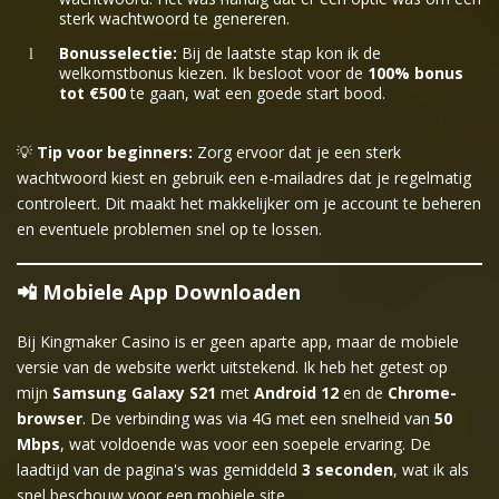
sterk wachtwoord te genereren.
Bonusselectie:
Bij de laatste stap kon ik de
welkomstbonus kiezen. Ik besloot voor de
100% bonus
tot €500
te gaan, wat een goede start bood.
💡
Tip voor beginners:
Zorg ervoor dat je een sterk
wachtwoord kiest en gebruik een e-mailadres dat je regelmatig
controleert. Dit maakt het makkelijker om je account te beheren
en eventuele problemen snel op te lossen.
📲 Mobiele App Downloaden
Bij Kingmaker Casino is er geen aparte app, maar de mobiele
versie van de website werkt uitstekend. Ik heb het getest op
mijn
Samsung Galaxy S21
met
Android 12
en de
Chrome-
browser
. De verbinding was via 4G met een snelheid van
50
Mbps
, wat voldoende was voor een soepele ervaring. De
laadtijd van de pagina's was gemiddeld
3 seconden
, wat ik als
snel beschouw voor een mobiele site.